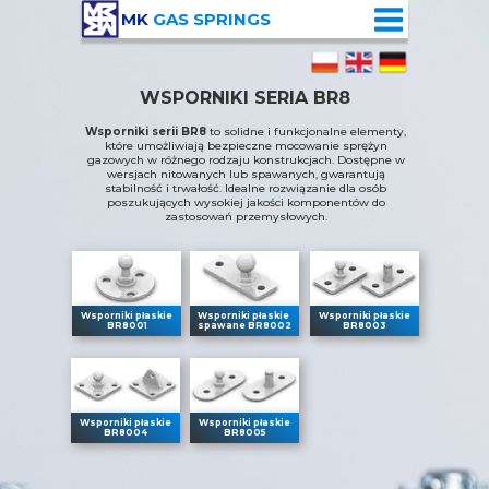
MK
GAS SPRINGS
WSPORNIKI SERIA BR8
Wsporniki serii BR8
to solidne i funkcjonalne elementy,
które umożliwiają bezpieczne mocowanie sprężyn
gazowych w różnego rodzaju konstrukcjach. Dostępne w
wersjach nitowanych lub spawanych, gwarantują
stabilność i trwałość. Idealne rozwiązanie dla osób
poszukujących wysokiej jakości komponentów do
zastosowań przemysłowych.
Wsporniki płaskie
Wsporniki płaskie
Wsporniki płaskie
BR8001
spawane BR8002
BR8003
Wsporniki płaskie
Wsporniki płaskie
BR8004
BR8005