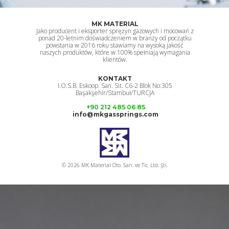
MK MATERIAL
Jako producent i eksporter sprężyn gazowych i mocowań z
ponad 20-letnim doświadczeniem w branży od początku
powstania w 2016 roku stawiamy na wysoką jakość
naszych produktów, które w 100% spełniają wymagania
klientów.
KONTAKT
I.O.S.B. Eskoop. San. Sit. C6-2 Blok No:305
Başakşehir/Stambuł/TURCJA
+90 212 485 06 85
info@mkgassprings.com
© 2026 MK Material Oto. San. ve Tic. Ltd. Şti.