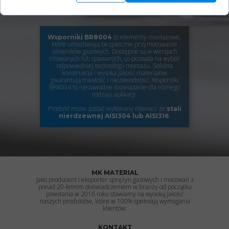
to elementy montażowe,
Wsporniki BR8004
które umożliwiają bezpieczne przymocowanie
siłowników gazowych. Dostępne są w wersjach
nitowanych lub spawanych, co pozwala na wybór
odpowiedniej technologii montażu. Solidna
konstrukcja i wysoka jakość materiałów
gwarantują trwałość i niezawodność. Wsporniki
BR8004 to niezawodne rozwiązanie dla różnego
rodzaju aplikacji.
Produkt może zostać wykonany również ze
stali
.
nierdzewnej
AISI304 lub AISI316
MK MATERIAL
Jako producent i eksporter sprężyn gazowych i mocowań z
ponad 20-letnim doświadczeniem w branży od początku
powstania w 2016 roku stawiamy na wysoką jakość
naszych produktów, które w 100% spełniają wymagania
klientów.
KONTAKT