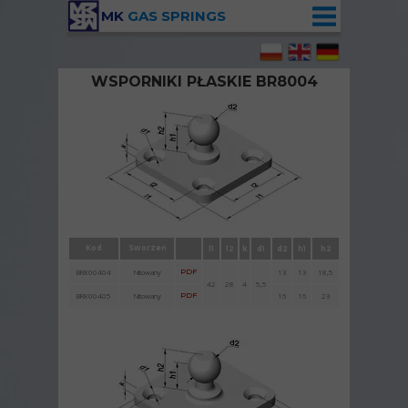
MK
GAS SPRINGS
WSPORNIKI PŁASKIE BR8004
Wspornik BR8004 z nitowanym sworzniem
kulowym
Kod
Sworzeń
l1
l2
k
d1
d2
h1
h2
BR800404
Nitowany
PDF
13
13
18,5
42
28
4
5,5
BR800405
Nitowany
PDF
16
16
23