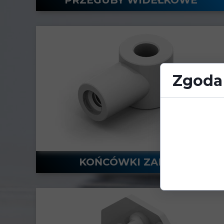
Zgoda 
Cookies to ma
przeglądania s
treści, oraz an