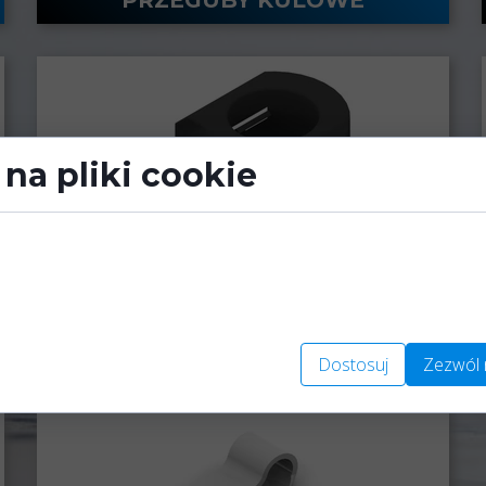
na pliki cookie
łe pliki danych, które są przechowywane na Twoim urządzeniu
tron internetowych. Używamy ich do poprawy działania serwisu,
alizy ruchu na stronie.
Dostosuj
Zezwól 