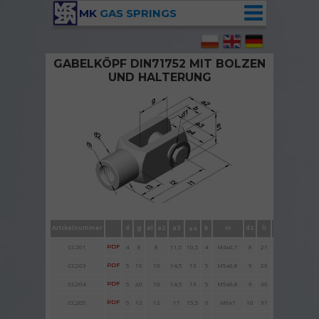
MK
GAS SPRINGS
GABELKÖPF DIN71752 MIT BOLZEN
UND HALTERUNG
Gabelköpf DIN 71752 mit Bolzen und Halterung
Artikelnummer
d
g
a1
a2
a3
b
m
d2
l1
l2
l3
a4
CC201
PDF
4
8
8
11,5
10,5
4
M4x
0,7
8
21
16
6
CC2
03
PDF
5
10
10
14,5
13
5
M5x0,8
9
26
20
7,5
CC204
PDF
5
20
10
14,5
13
5
M5x0,8
9
36
30
7,5
CC205
PDF
6
12
12
17
15,5
6
M
6x1
10
31
24
9