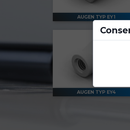
AUGEN TYP EY1
Consen
Cookies are sm
enhance site fu
AUGEN TYP EY4