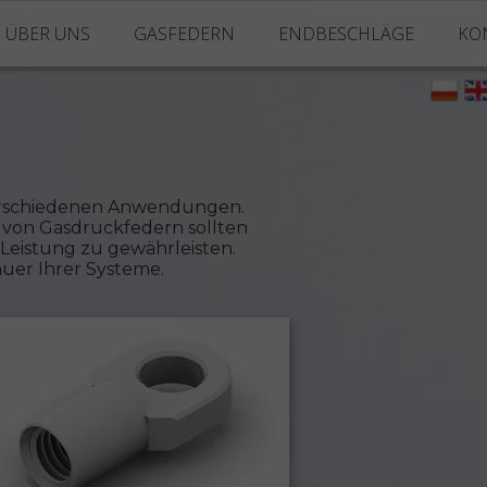
ÜBER UNS
GASFEDERN
ENDBESCHLÄGE
KO
Über Uns
Standard Gasfedern
Gabelgelenke
Unser Maschinenpark
Zubehör für Gasfeder
Winkelgelenke
Über Gasfedern
Augen
 verschiedenen Anwendungen.
 von Gasdruckfedern sollten
Zamac-Endbeschläge
Leistung zu gewährleisten.
uer Ihrer Systeme.
Kunststoff-Endbeschläge
Gelenkköpfe
Halterungen