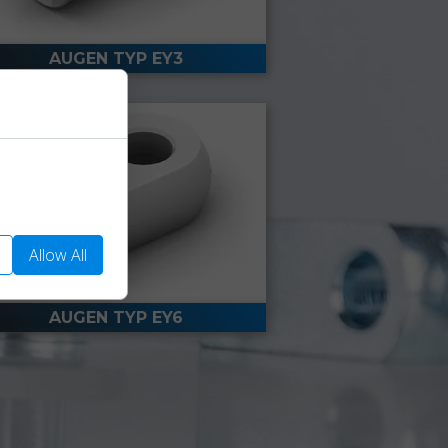
AUGEN TYP EY3
We use them to
Allow All
AUGEN TYP EY6