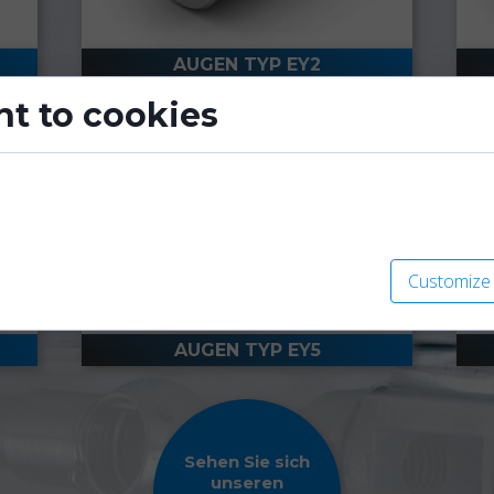
AUGEN TYP EY2
t to cookies
all data files stored on your device while browsing websites. 
nctionality, personalize content, and analyze site traffic.
Customize
AUGEN TYP EY5
Sehen Sie sich
unseren