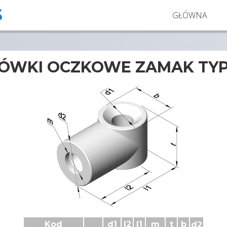
S
GŁÓWNA
ÓWKI OCZKOWE ZAMAK TYP
Końcowki oczkowe Zamak ZK3
Kod
d1
l2
l1
m
t
b
d2