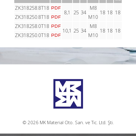
ZK318258.8T18
M8
PDF
8,1
25
34
18
18
18
ZK318250.8T18
M10
PDF
ZK318258.0T18
M8
PDF
10,1
25
34
18
18
18
ZK318250.0T18
M10
PDF
© 2026 MK Material Oto. San. ve Tic. Ltd. Şti.