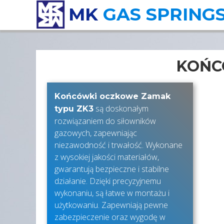
MK
GAS SPRING
KOŃC
Końcówki oczkowe Zamak
są doskonałym
typu ZK3
rozwiązaniem do siłowników
gazowych, zapewniając
niezawodność i trwałość. Wykonane
z wysokiej jakości materiałów,
gwarantują bezpieczne i stabilne
działanie. Dzięki precyzyjnemu
wykonaniu, są łatwe w montażu i
użytkowaniu. Zapewniają pewne
zabezpieczenie oraz wygodę w