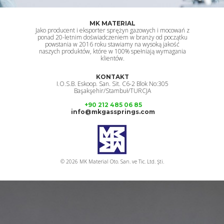
MK MATERIAL
Jako producent i eksporter sprężyn gazowych i mocowań z
ponad 20-letnim doświadczeniem w branży od początku
powstania w 2016 roku stawiamy na wysoką jakość
naszych produktów, które w 100% spełniają wymagania
klientów.
KONTAKT
I.O.S.B. Eskoop. San. Sit. C6-2 Blok No:305
Başakşehir/Stambuł/TURCJA
+90 212 485 06 85
info@mkgassprings.com
© 2026 MK Material Oto. San. ve Tic. Ltd. Şti.