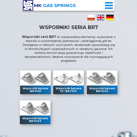
MK
GAS SPRINGS
WSPORNIKI SERIA BR7
Wsporniki serii BR7
to niezawodne elementy wykonane z
blaszki o czworokątnej podstawie i zaokrąglonej górze.
Dostępne w różnych wymiarach, doskonale sprawdzają się
w konstrukcjach wyposażonych w sprężyny gazowe. Ich
solidna konstrukcja gwarantuje stabilność i
bezpieczeństwo. Idealne rozwiązanie dla wymagających
projektów.
Wsporniki kątowe
Wsporniki kątowe
Wsporniki kątowe
BR7001
10° BR7001
BR7002
Wsporniki kątowe
BR7003