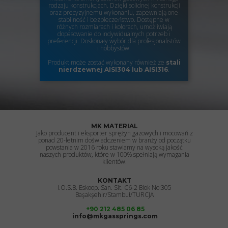
rodzaju konstrukcjach. Dzięki solidnej konstrukcji
oraz precyzyjnemu wykonaniu, zapewniają one
stabilność i bezpieczeństwo. Dostępne w
różnych rozmiarach i kolorach, umożliwiają
dopasowanie do indywidualnych potrzeb i
preferencji. Doskonały wybór dla profesjonalistów
i hobbystów.
Produkt może zostać wykonany również ze
stali
.
nierdzewnej
AISI304 lub AISI316
MK MATERIAL
Jako producent i eksporter sprężyn gazowych i mocowań z
ponad 20-letnim doświadczeniem w branży od początku
powstania w 2016 roku stawiamy na wysoką jakość
naszych produktów, które w 100% spełniają wymagania
klientów.
KONTAKT
I.O.S.B. Eskoop. San. Sit. C6-2 Blok No:305
Başakşehir/Stambuł/TURCJA
+90 212 485 06 85
info@mkgassprings.com