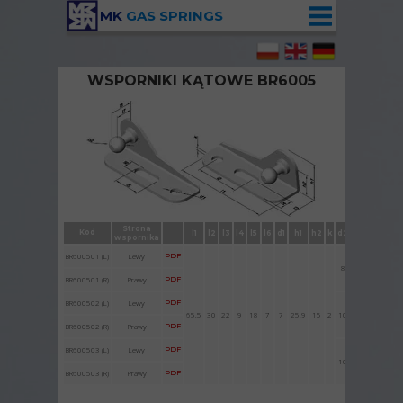
MK
GAS SPRINGS
WSPORNIKI KĄTOWE BR6005
Wspornik kątowy BR6005 ze sworzniem kulowym
Strona
Kod
l1
l2
l3
l4
l5
l6
d1
h1
h2
k
d2
l7
l8
wspornika
BR600501 (L)
Lewy
PDF
8
11
14,5
BR600501 (R)
Prawy
PDF
BR600502 (L)
Lewy
PDF
65,5
30
22
9
18
7
7
25,9
15
2
10
11
15,5
BR600502 (R)
Prawy
PDF
BR600503
(L)
Lewy
PDF
10
12,5
17
BR600503
(R)
Prawy
PDF