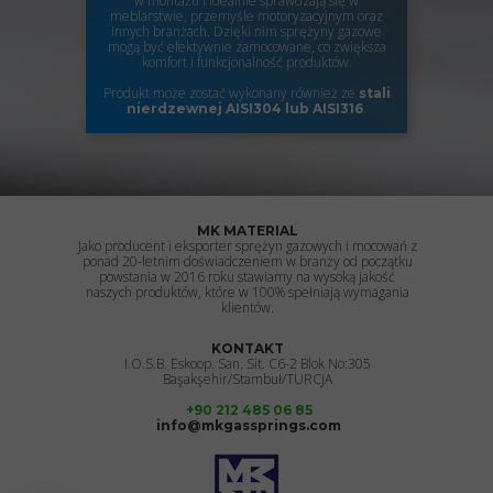
w montażu i idealnie sprawdzają się w
meblarstwie, przemyśle motoryzacyjnym oraz
innych branżach. Dzięki nim sprężyny gazowe
mogą być efektywnie zamocowane, co zwiększa
komfort i funkcjonalność produktów.
Produkt może zostać wykonany również ze
stali
.
nierdzewnej
AISI304 lub AISI316
MK MATERIAL
Jako producent i eksporter sprężyn gazowych i mocowań z
ponad 20-letnim doświadczeniem w branży od początku
powstania w 2016 roku stawiamy na wysoką jakość
naszych produktów, które w 100% spełniają wymagania
klientów.
KONTAKT
I.O.S.B. Eskoop. San. Sit. C6-2 Blok No:305
Başakşehir/Stambuł/TURCJA
+90 212 485 06 85
info@mkgassprings.com