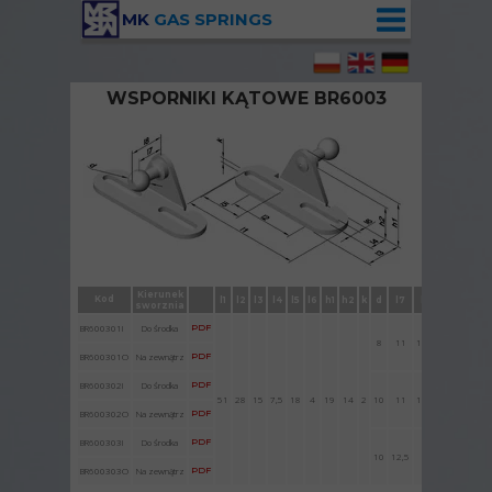
MK
GAS SPRINGS
WSPORNIKI KĄTOWE BR6003
Wspornik kątowy BR6003 ze sworzniem
kulowym
Kierunek
Kod
l1
l2
l3
l4
l5
l6
h1
h2
k
d
l7
l8
sworznia
BR600301I
Do środka
PDF
8
11
14,5
BR600301O
Na zewnątrz
PDF
BR600302I
Do środka
PDF
51
28
15
7,5
18
4
19
14
2
10
11
15,5
BR600302O
Na zewnątrz
PDF
BR600303I
Do środka
PDF
10
12,5
17
BR600303O
Na zewnątrz
PDF