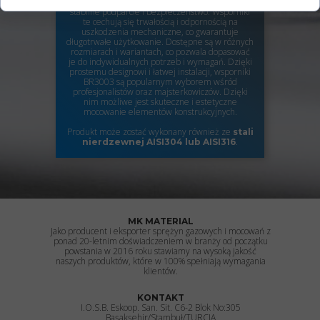
Dzięki wysokiej jakości materiałów, zapewniają
stabilne podparcie i bezpieczeństwo. Wsporniki
te cechują się trwałością i odpornością na
uszkodzenia mechaniczne, co gwarantuje
długotrwałe użytkowanie. Dostępne są w różnych
rozmiarach i wariantach, co pozwala dopasować
je do indywidualnych potrzeb i wymagań. Dzięki
prostemu designowi i łatwej instalacji, wsporniki
BR3003 są popularnym wyborem wśród
profesjonalistów oraz majsterkowiczów. Dzięki
nim możliwe jest skuteczne i estetyczne
mocowanie elementów konstrukcyjnych.
Produkt może zostać wykonany również ze
stali
.
nierdzewnej
AISI304 lub AISI316
MK MATERIAL
Jako producent i eksporter sprężyn gazowych i mocowań z
ponad 20-letnim doświadczeniem w branży od początku
powstania w 2016 roku stawiamy na wysoką jakość
naszych produktów, które w 100% spełniają wymagania
klientów.
KONTAKT
I.O.S.B. Eskoop. San. Sit. C6-2 Blok No:305
Başakşehir/Stambuł/TURCJA