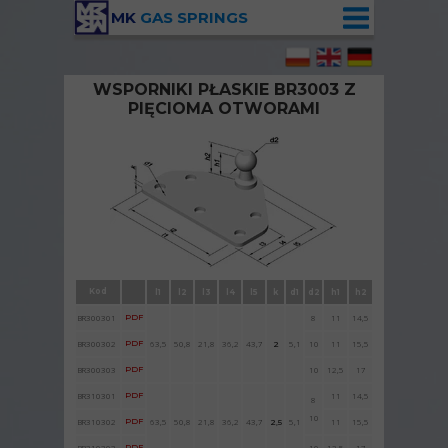
MK
GAS SPRINGS
WSPORNIKI PŁASKIE BR3003 Z
PIĘCIOMA OTWORAMI
Wspornik płaski BR3003 ze sworzniem
kulowym
Kod
l1
l2
l3
l4
l5
k
d1
d2
h1
h2
BR300301
PDF
8
11
14,5
BR300302
PDF
63,5
50,8
21,8
36,2
43,7
5,1
10
11
15,5
2
BR300303
PDF
10
12,5
17
BR310301
PDF
11
14,5
8
10
BR310302
PDF
63,5
50,8
21,8
36,2
43,7
5,1
11
15,5
2,5
BR310303
PDF
10
12,5
17