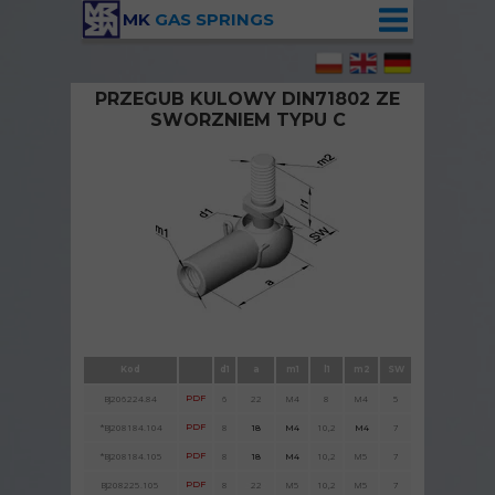
MK
GAS SPRINGS
PRZEGUB KULOWY DIN71802 ZE
SWORZNIEM TYPU C
Przegub kulowy DIN71802 ze sworzniem
typu C
Kod
d1
a
m1
l1
m2
SW
BJ206224.84
PDF
6
22
M4
8
M4
5
*BJ208184.104
PDF
8
10,2
7
18
M4
M4
*BJ208184.105
PDF
8
10,2
M5
7
18
M4
BJ208225.105
PDF
8
2
22
2
M5
10,2
M5
7