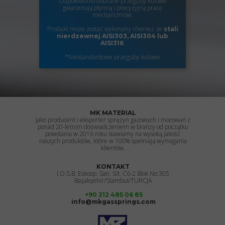
Odpowiednio dobrane przeguby kulowe
gwarantują płynną i precyzyjną pracę
mechanizmów.
Produkt może zostać wykonany również ze
stali
nierdzewnej
AISI303, AISI304 lub
.
AISI316
*Niestandardowe przeguby kulowe
MK MATERIAL
Jako producent i eksporter sprężyn gazowych i mocowań z
ponad 20-letnim doświadczeniem w branży od początku
powstania w 2016 roku stawiamy na wysoką jakość
naszych produktów, które w 100% spełniają wymagania
klientów.
KONTAKT
I.O.S.B. Eskoop. San. Sit. C6-2 Blok No:305
Başakşehir/Stambuł/TURCJA
+90 212 485 06 85
info@mkgassprings.com