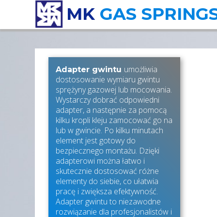
MK
GAS SPRING
umożliwia
Adapter gwintu
dostosowanie wymiaru gwintu
sprężyny gazowej lub mocowania.
Wystarczy dobrać odpowiedni
adapter, a następnie za pomocą
kilku kropli kleju zamocować go na
lub w gwincie. Po kilku minutach
element jest gotowy do
bezpiecznego montażu. Dzięki
adapterowi można łatwo i
skutecznie dostosować różne
elementy do siebie, co ułatwia
pracę i zwiększa efektywność.
Adapter gwintu to niezawodne
rozwiązanie dla profesjonalistów i