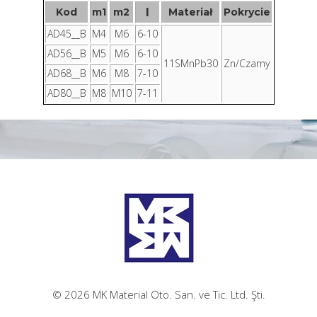
Kod
m1
m2
l
Materiał
Pokrycie
AD45__B
M4
M6
6-10
AD56__B
M5
M6
6-10
11SMnPb30
Zn/Czarny
AD68__B
M6
M8
7-10
AD80__B
M8
M10
7-11
© 2026 MK Material Oto. San. ve Tic. Ltd. Şti.