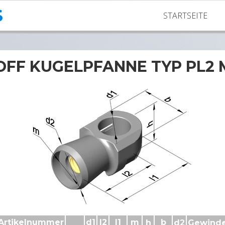
S
STARTSEITE
FF KUGELPFANNE TYP PL2 
Kunststoff Kugelpfannen Typ PL2 mit Phase
Artikelnummer
d1
l2
l1
m
b
h
d2
Gewind