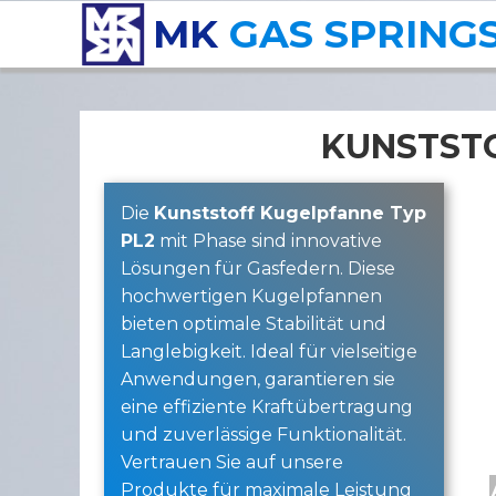
MK
GAS SPRING
KUNSTSTO
Die
Kunststoff Kugelpfanne Typ
PL2
mit Phase sind innovative
Lösungen für Gasfedern. Diese
hochwertigen Kugelpfannen
bieten optimale Stabilität und
Langlebigkeit. Ideal für vielseitige
Anwendungen, garantieren sie
eine effiziente Kraftübertragung
und zuverlässige Funktionalität.
Vertrauen Sie auf unsere
Produkte für maximale Leistung