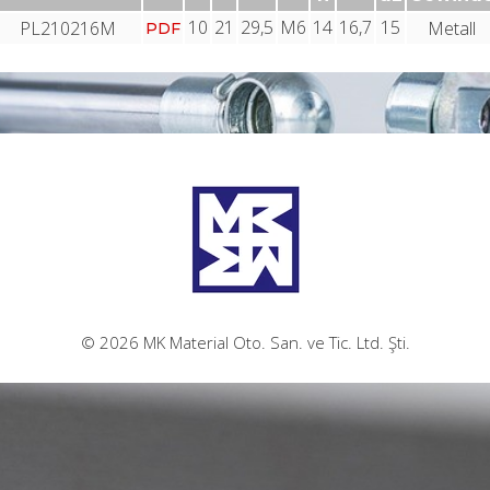
10
21
29,5
M6
14
16,7
15
PL210216M
Metall
PDF
© 2026 MK Material Oto. San. ve Tic. Ltd. Şti.