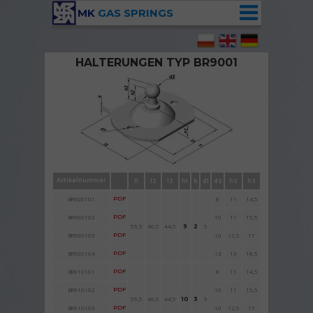
MK
GAS SPRINGS
HALTERUNGEN TYP BR9001
Halterung BR9001 mit Kugelzapfen
Artikelnummer
l1
l2
l3
h1
k
d1
d2
h2
h3
BR900101
PDF
8
11
14,5
BR900102
PDF
10
11
15,5
55,5
40,5
44,5
5
9
2
BR900103
PDF
10
12,5
17
BR900104
PDF
13
13
18,5
BR910101
PDF
8
11
14,5
BR910102
PDF
10
11
15,5
55,5
40,5
44,5
5
10
3
BR910103
PDF
10
12,5
17