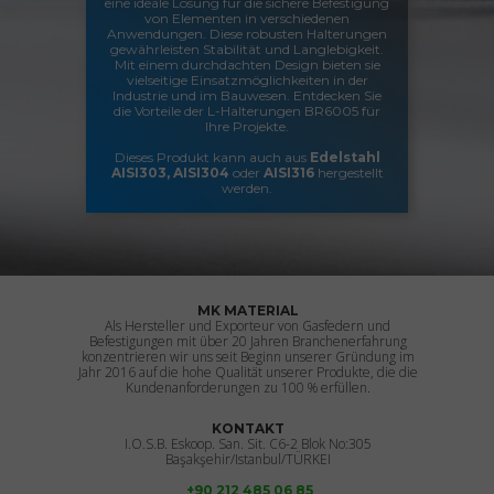
eine ideale Lösung für die sichere Befestigung
von Elementen in verschiedenen
Anwendungen. Diese robusten Halterungen
gewährleisten Stabilität und Langlebigkeit.
Mit einem durchdachten Design bieten sie
vielseitige Einsatzmöglichkeiten in der
Industrie und im Bauwesen. Entdecken Sie
die Vorteile der L-Halterungen BR6005 für
Ihre Projekte.
Dieses Produkt kann auch aus
Edelstahl
AISI303, AISI304
oder
AISI316
hergestellt
werden.
MK MATERIAL
Als Hersteller und Exporteur von Gasfedern und
Befestigungen mit über 20 Jahren Branchenerfahrung
konzentrieren wir uns seit Beginn unserer Gründung im
Jahr 2016 auf die hohe Qualität unserer Produkte, die die
Kundenanforderungen zu 100 % erfüllen.
KONTAKT
I.O.S.B. Eskoop. San. Sit. C6-2 Blok No:305
Başakşehir/Istanbul/TÜRKEI
+90 212 485 06 85