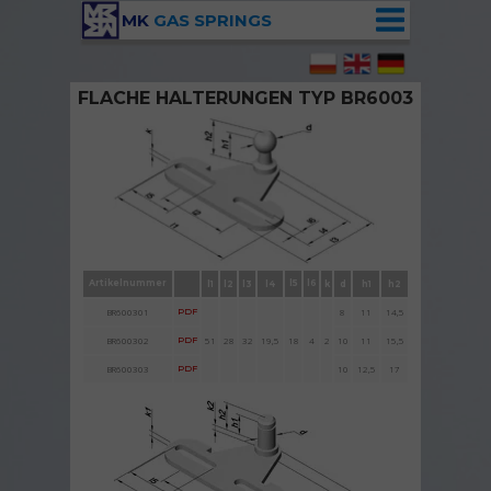
MK
GAS SPRINGS
FLACHE HALTERUNGEN TYP BR6003
Halterung BR6003 mit Kugelzapfen
Artikelnummer
l5
l6
l1
l2
l3
l4
k
d
h1
h2
BR600301
PDF
8
11
14,5
BR600302
PDF
51
28
32
19
,5
18
4
2
10
11
15,5
BR600303
PDF
10
12,5
17