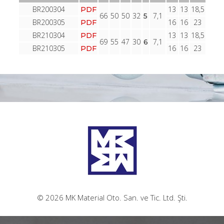
BR200304
13
13
18,5
PDF
66
50
50
32
7,1
5
BR200305
16
16
23
PDF
BR210304
13
13
18,5
PDF
69
55
47
30
7,1
6
BR210305
16
16
23
PDF
© 2026 MK Material Oto. San. ve Tic. Ltd. Şti.