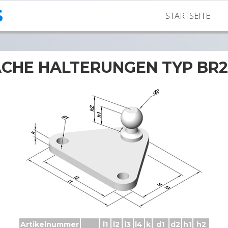
S
STARTSEITE
ACHE HALTERUNGEN TYP BR2
Halterung BR2003 mit Kugelzapfenen
Artikelnummer
l1
l2
l3
l4
k
d1
d2
h1
h2