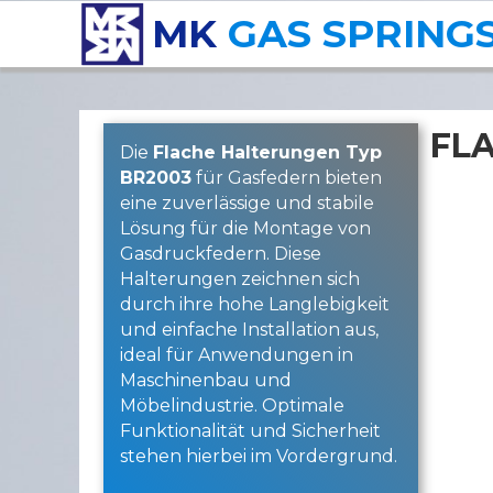
MK
GAS SPRING
FL
Die
Flache Halterungen Typ
BR2003
für Gasfedern bieten
eine zuverlässige und stabile
Lösung für die Montage von
Gasdruckfedern. Diese
Halterungen zeichnen sich
durch ihre hohe Langlebigkeit
und einfache Installation aus,
ideal für Anwendungen in
Maschinenbau und
Möbelindustrie. Optimale
Funktionalität und Sicherheit
stehen hierbei im Vordergrund.