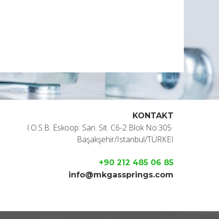
KONTAKT
I.O.S.B. Eskoop. San. Sit. C6-2 Blok No:305
Başakşehir/Istanbul/TÜRKEI
+90 212 485 06 85
info@mkgassprings.com